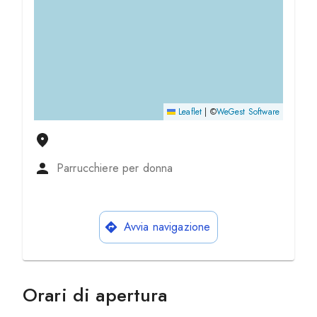
Leaflet
|
©
WeGest Software
Parrucchiere per donna
Avvia navigazione
Orari di apertura