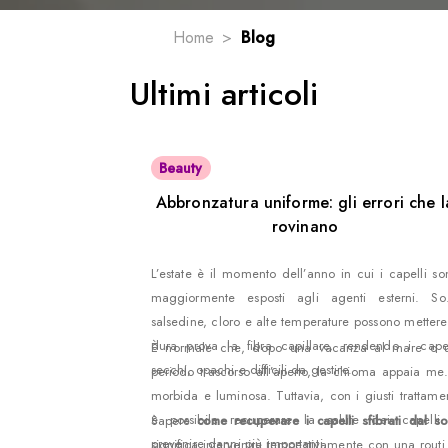
Home
Blog
Ultimi articoli
Beauty
Abbronzatura uniforme: gli errori che l
rovinano
L’estate è il momento dell’anno in cui i capelli so
maggiormente esposti agli agenti esterni. Sol
salsedine, cloro e alte temperature possono mettere
dura prova la fibra capillare, rendendo i capel
È normale che, dopo una vacanza al mare o 
secchi, opachi e difficili da gestire.
periodo trascorso all’aperto, la chioma appaia me
morbida e luminosa. Tuttavia, con i giusti trattamen
è possibile recuperare la salute dei capelli
Sapere
come recuperare i capelli sfibrati dal so
prevenire danni più importanti.
significa intervenire tempestivamente con una routi