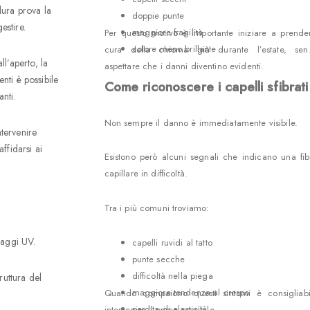
dura prova la
doppie punte
estire.
maggiore fragilità
Per questo motivo è importante iniziare a prender
colore meno brillante
cura della chioma già durante l’estate, sen
l’aperto, la
aspettare che i danni diventino evidenti.
nti è possibile
Come riconoscere i capelli sfibrati
nti.
Non sempre il danno è immediatamente visibile.
ntervenire
ffidarsi ai
Esistono però alcuni segnali che indicano una fib
capillare in difficoltà.
Tra i più comuni troviamo:
raggi UV.
capelli ruvidi al tatto
punte secche
difficoltà nella piega
truttura del
maggiore tendenza al crespo
Quando compaiono questi sintomi è consigliabi
perdita di elasticità
intervenire il prima possibile.