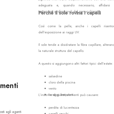
adeguata e, quando necessario, affidarsi 
trattamenti professionali del parrucchiere.
Perché il sole rovina i capelli
Così come la pelle, anche i capelli risento
dell’esposizione ai raggi UV.
Il sole tende a disidratare la fibra capillare, alteran
la naturale struttura del capello.
A questo si aggiungono altri fattori tipici dell’estate:
salsedine
cloro della piscina
tamenti
vento
lavaggi frequenti
L’insieme di questi elementi può causare:
perdita di lucentezza
sti agli agenti
capelli secchi