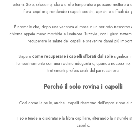
esterni. Sole, salsedine, cloro e alte temperature possono mettere a 
fibra capillare, rendendo i capelli secchi, opachi e difficili da g
È normale che, dopo una vacanza al mare o un periodo trascorso al
chioma appaia meno morbida e luminosa. Tuttavia, con i giusti trattame
recuperare la salute dei capelli e prevenire danni più importa
Sapere
come recuperare i capelli sfibrati dal sole
significa i
tempestivamente con una routine adeguata e, quando necessario, a
trattamenti professionali del parrucchiere.
Perché il sole rovina i capelli
Così come la pelle, anche i capelli risentono dell’esposizione ai 
Il sole tende a disidratare la fibra capillare, alterando la naturale s
capello.