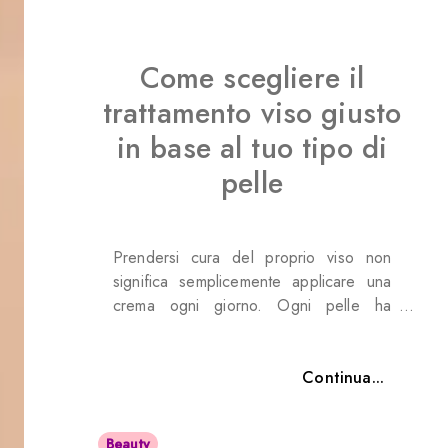
Come scegliere il
trattamento viso giusto
in base al tuo tipo di
pelle
Prendersi cura del proprio viso non
significa semplicemente applicare una
crema ogni giorno. Ogni pelle ha
caratteristiche, esigenze e
problematiche specifiche che
richiedono attenzioni diverse. Per
Continua...
questo motivo, scegliere il
trattamento
viso giusto in base al proprio tipo di
Beauty